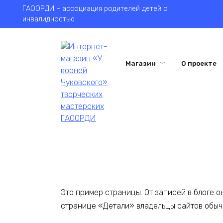
Перейти
ГАООРДИ – ассоциация родителей детей с
к
инвалидностью
содержанию
Магазин
О проекте
Это пример страницы. От записей в блоге о
странице «Детали» владельцы сайтов обыч