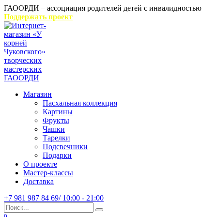
Перейти
ГАООРДИ – ассоциация родителей детей с инвалидностью
к
Поддержать проект
содержанию
Магазин
Пасхальная коллекция
Картины
Фрукты
Чашки
Тарелки
Подсвечники
Подарки
О проекте
Мастер-классы
Доставка
+7 981 987 84 69/ 10:00 - 21:00
Search
for:
0